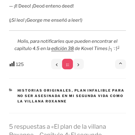
— ¡I! Deeo! ¡Deod enteno deed!
(¡Sí leo! ¡George me enseñó a leer!)
Holis, para notificarles que pueden encontrar el
capítulo 4.5 en la
edición 38
de Kovel Times |┐∵|┘
125
CATEGORÍAS
HISTORIAS ORIGINALES
,
PLAN INFALIBLE PARA
NO SER ASESINADA EN MI SEGUNDA VIDA COMO
LA VILLANA ROXANNE
5 respuestas a «El plan de la villana