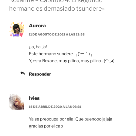
Roxanne – Capítulo 4: El segundo
hermano es demasiado tsundere»
Aurora
11 DE AGOSTO DE 2021 A LAS 13:53
¡Ja, ha, ja!
Este hermano sundere. ┐(´ー｀)┌
Y, esta Roxane, muy pillina, muy pillina . (◠‿◕)
Responder
Ivies
15 DE ABRIL DE 2020 A LAS 03:31
Ya se preocupa por ella! Que buenooo jajaja
gracias por el cap