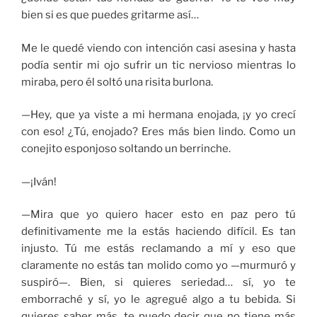
bien si es que puedes gritarme así…
Me le quedé viendo con intención casi asesina y hasta
podía sentir mi ojo sufrir un tic nervioso mientras lo
miraba, pero él soltó una risita burlona.
—Hey, que ya viste a mi hermana enojada, ¡y yo crecí
con eso! ¿Tú, enojado? Eres más bien lindo. Como un
conejito esponjoso soltando un berrinche.
—¡Iván!
—Mira que yo quiero hacer esto en paz pero tú
definitivamente me la estás haciendo difícil. Es tan
injusto. Tú me estás reclamando a mí y eso que
claramente no estás tan molido como yo —murmuró y
suspiró—. Bien, si quieres seriedad… sí, yo te
emborraché y sí, yo le agregué algo a tu bebida. Si
quieres saber más, te puedo decir que no tiene más