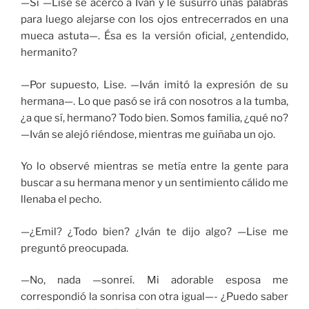
—Sí —Lise se acercó a Iván y le susurró unas palabras
para luego alejarse con los ojos entrecerrados en una
mueca astuta—. Ésa es la versión oficial, ¿entendido,
hermanito?
—Por supuesto, Lise. —Iván imitó la expresión de su
hermana—. Lo que pasó se irá con nosotros a la tumba,
¿a que sí, hermano? Todo bien. Somos familia, ¿qué no?
—Iván se alejó riéndose, mientras me guiñaba un ojo.
Yo lo observé mientras se metía entre la gente para
buscar a su hermana menor y un sentimiento cálido me
llenaba el pecho.
—¿Emil? ¿Todo bien? ¿Iván te dijo algo? —Lise me
preguntó preocupada.
—No, nada —sonreí. Mi adorable esposa me
correspondió la sonrisa con otra igual—- ¿Puedo saber