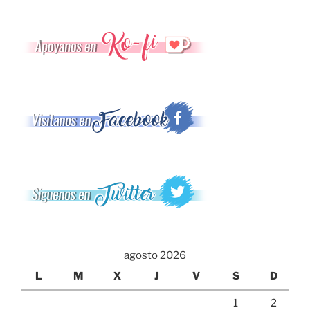
agosto 2026
L
M
X
J
V
S
D
1
2