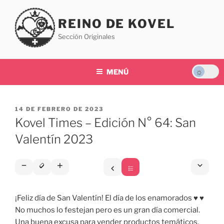
Saltar
al
REINO DE KOVEL
contenido
Sección Originales
MENÚ
PUBLICADO
14 DE FEBRERO DE 2023
EL
Kovel Times – Edición N° 64: San
Valentín 2023
¡Feliz día de San Valentín! El día de los enamorados ♥ ♥
No muchos lo festejan pero es un gran día comercial.
Una buena excusa para vender productos temáticos.