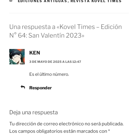
CATEGORÍAS
EDICIONES ANTIGUAS
,
REVISTA KOVEL TIMES
Una respuesta a «Kovel Times – Edición
N° 64: San Valentín 2023»
KEN
3 DE MAYO DE 2025 A LAS 12:47
Es el último número.
Responder
Deja una respuesta
Tu dirección de correo electrónico no será publicada.
Los campos obligatorios están marcados con
*