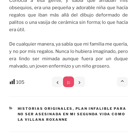
Conocía a esa gente, y sabía que amaban mis
obsequios, era una pequeña y adorable niña que hacía
regalos que iban más allá del dibujo deformado de
palitos o una vasija de cerámica sin forma; lo que hacía
era útil.
De cualquier manera, ya sabía que mi familia me quería,
y no por mis regalos. Nunca lo hubiera imaginado, pero
era lindo ser mimada aunque fuera por un duque
malvado, un joven enfermizo y un niño grosero.
105
CATEGORÍAS
HISTORIAS ORIGINALES
,
PLAN INFALIBLE PARA
NO SER ASESINADA EN MI SEGUNDA VIDA COMO
LA VILLANA ROXANNE