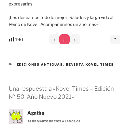
expresarlas.
¡Les deseamos todo lo mejor! Saludos y larga vida al
Reino de Kovel. Acompáñennos un año más~
190
CATEGORÍAS
EDICIONES ANTIGUAS
,
REVISTA KOVEL TIMES
Una respuesta a «Kovel Times – Edición
N° 50: Año Nuevo 2021»
Agatha
24 DE MARZO DE 2021 A LAS 03:08