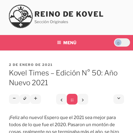
Saltar
al
REINO DE KOVEL
contenido
Sección Originales
MENÚ
PUBLICADO
2 DE ENERO DE 2021
EL
Kovel Times – Edición N° 50: Año
Nuevo 2021
¡Feliz año nuevo! Espero que el 2021 sea mejor para
todos de lo que fue el 2020. Pasaron un montón de
cosas, realmente no se terminaba más el año, se hizo