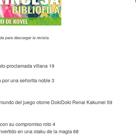
da para descargar la revista.
uto-proclamada villana 19
a por una señorita noble 3
l mundo del juego otome DokiDoki Renai Kakumei 59
ó con su compromiso roto 4
nvertido en una otaku de la magia 68