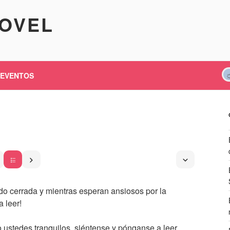
KOVEL
EVENTOS
ido cerrada y mientras esperan ansiosos por la
a leer!
stedes tranquilos, siéntense y pónganse a leer.