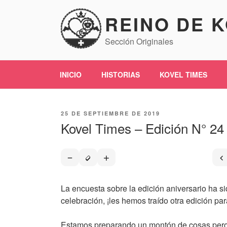
Saltar
REINO DE 
al
contenido
Sección Originales
INICIO
HISTORIAS
KOVEL TIMES
PUBLICADO
25 DE SEPTIEMBRE DE 2019
EL
Kovel Times – Edición N° 24
La encuesta sobre la edición aniversario ha s
celebración, ¡les hemos traído otra edición par
Estamos preparando un montón de cosas pero u