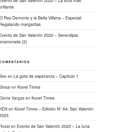
Evento de San Valentín 2020 – La luna más
brillante
El Rey Demonio y la Bella Villana – Especial:
Regalando margaritas
Evento de San Valentín 2020 – Serendipia
enamorada (2)
COMENTARIOS
Bee
en
La gota de esperanza – Capítulo 1
Shisai
en
Kovel Times
Gloria Vargas
en
Kovel Times
KEN
en
Kovel Times – Edición N° 64: San Valentín
2023
Rosal
en
Evento de San Valentín 2020 – La luna