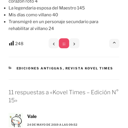
corazón roto 4
La legendaria esposa del Maestro 145
Mis días como villano 40
Transmigré en un personaje secundario para
rehabilitar al villano 24
248
CATEGORÍAS
EDICIONES ANTIGUAS
,
REVISTA KOVEL TIMES
11 respuestas a «Kovel Times – Edición N°
15»
Vale
24 DE MAYO DE 2019 A LAS 09:52