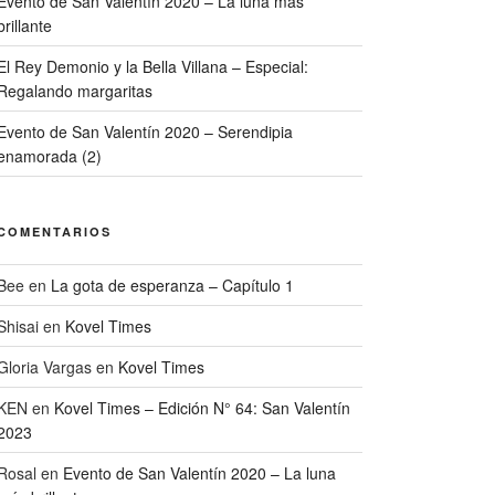
Evento de San Valentín 2020 – La luna más
brillante
El Rey Demonio y la Bella Villana – Especial:
Regalando margaritas
Evento de San Valentín 2020 – Serendipia
enamorada (2)
COMENTARIOS
Bee
en
La gota de esperanza – Capítulo 1
Shisai
en
Kovel Times
Gloria Vargas
en
Kovel Times
KEN
en
Kovel Times – Edición N° 64: San Valentín
2023
Rosal
en
Evento de San Valentín 2020 – La luna