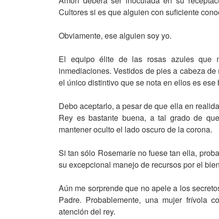
Amon deberá ser inoculada en su receptác
Cultores si es que alguien con suficiente con
Obviamente, ese alguien soy yo.
El equipo élite de las rosas azules que 
inmediaciones. Vestidos de pies a cabeza de n
el único distintivo que se nota en ellos es ese
Debo aceptarlo, a pesar de que ella en realid
Rey es bastante buena, a tal grado de qu
mantener oculto el lado oscuro de la corona.
Si tan sólo Rosemaríe no fuese tan ella, prob
su excepcional manejo de recursos por el bien 
Aún me sorprende que no apele a los secretos
Padre. Probablemente, una mujer frívola c
atención del rey.