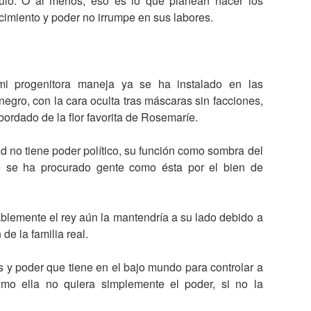
ulo. O al menos, eso es lo que planean hacer los
ocimiento y poder no irrumpe en sus labores.
mi progenitora maneja ya se ha instalado en las
egro, con la cara oculta tras máscaras sin facciones,
 bordado de la flor favorita de Rosemaríe.
ad no tiene poder político, su función como sombra del
e se ha procurado gente como ésta por el bien de
ablemente el rey aún la mantendría a su lado debido a
de la familia real.
 y poder que tiene en el bajo mundo para controlar a
omo ella no quiera simplemente el poder, si no la