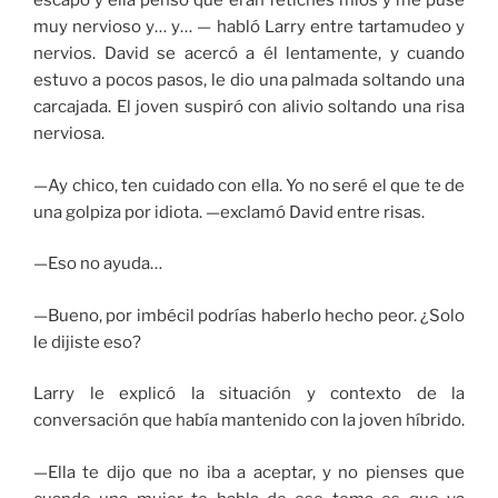
escapó y ella pensó que eran fetiches míos y me puse
muy nervioso y… y… — habló Larry entre tartamudeo y
nervios. David se acercó a él lentamente, y cuando
estuvo a pocos pasos, le dio una palmada soltando una
carcajada. El joven suspiró con alivio soltando una risa
nerviosa.
—Ay chico, ten cuidado con ella. Yo no seré el que te de
una golpiza por idiota. —exclamó David entre risas.
—Eso no ayuda…
—Bueno, por imbécil podrías haberlo hecho peor. ¿Solo
le dijiste eso?
Larry le explicó la situación y contexto de la
conversación que había mantenido con la joven híbrido.
—Ella te dijo que no iba a aceptar, y no pienses que