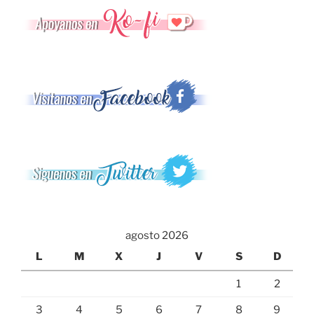
agosto 2026
L
M
X
J
V
S
D
1
2
3
4
5
6
7
8
9