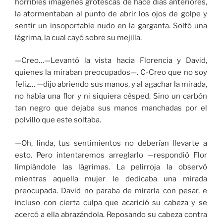
horribles imágenes grotescas de hace días anteriores,
la atormentaban al punto de abrir los ojos de golpe y
sentir un insoportable nudo en la garganta. Soltó una
lágrima, la cual cayó sobre su mejilla.
—Creo…—Levantó la vista hacia Florencia y David,
quienes la miraban preocupados—. C-Creo que no soy
feliz… —dijo abriendo sus manos, y al agachar la mirada,
no había una flor y ni siquiera césped. Sino un carbón
tan negro que dejaba sus manos manchadas por el
polvillo que este soltaba.
—Oh, linda, tus sentimientos no deberían llevarte a
esto. Pero intentaremos arreglarlo —respondió Flor
limpiándole las lágrimas. La pelirroja la observó
mientras aquella mujer le dedicaba una mirada
preocupada. David no paraba de mirarla con pesar, e
incluso con cierta culpa que acarició su cabeza y se
acercó a ella abrazándola. Reposando su cabeza contra