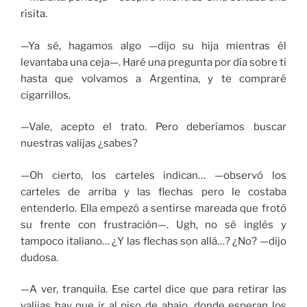
risita.
—Ya sé, hagamos algo —dijo su hija mientras él
levantaba una ceja—. Haré una pregunta por día sobre ti
hasta que volvamos a Argentina, y te compraré
cigarrillos.
—Vale, acepto el trato. Pero deberíamos buscar
nuestras valijas ¿sabes?
—Oh cierto, los carteles indican… —observó los
carteles de arriba y las flechas pero le costaba
entenderlo. Ella empezó a sentirse mareada que frotó
su frente con frustración—. Ugh, no sé inglés y
tampoco italiano… ¿Y las flechas son allá…? ¿No? —dijo
dudosa.
—A ver, tranquila. Ese cartel dice que para retirar las
valijas hay que ir al piso de abajo, donde esperan los