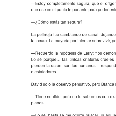
—Estoy completamente segura, que el origen
que ese es el punto importante para poder en
—¿Cómo estás tan segura?
La pelirroja fue cambiando de canal, dejando 
la locura. La mayoría por intentar sobrevivir, pe
—Recuerdo la hipótesis de Larry: “los demon
Lo sé porque… las únicas criaturas crueles 
pierden la razón, son los humanos —respond
o estafadores.
David solo la observó pensativo, pero Bianca
—Tiene sentido, pero no lo sabremos con exac
planes.
—Lo sé, hasta se me ocurre buscar un agujer