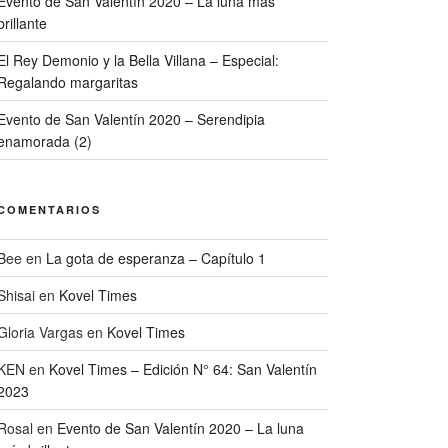
Evento de San Valentín 2020 – La luna más
brillante
El Rey Demonio y la Bella Villana – Especial:
Regalando margaritas
Evento de San Valentín 2020 – Serendipia
enamorada (2)
COMENTARIOS
Bee
en
La gota de esperanza – Capítulo 1
Shisai
en
Kovel Times
Gloria Vargas
en
Kovel Times
KEN
en
Kovel Times – Edición N° 64: San Valentín
2023
Rosal
en
Evento de San Valentín 2020 – La luna