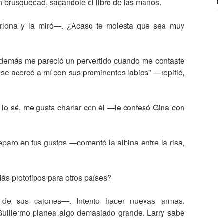
brusquedad, sacándole el libro de las manos.
rlona y la miró—. ¿Acaso te molesta que sea muy
demás me pareció un pervertido cuando me contaste
e acercó a mí con sus prominentes labios” —repitió,
lo sé, me gusta charlar con él —le confesó Gina con
paro en tus gustos —comentó la albina entre la risa,
 prototipos para otros países?
de sus cajones—. Intento hacer nuevas armas.
illermo planea algo demasiado grande. Larry sabe