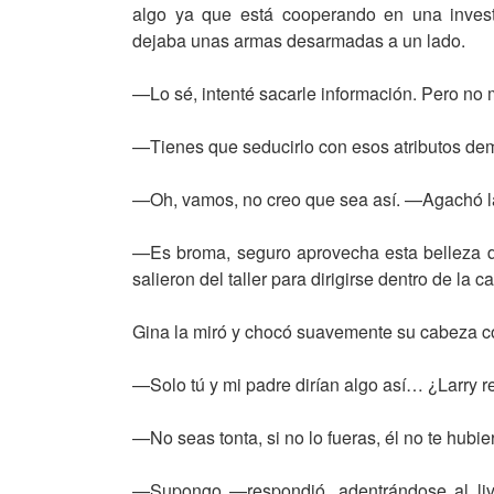
algo ya que está cooperando en una invest
dejaba unas armas desarmadas a un lado.
—Lo sé, intenté sacarle información. Pero no 
—Tienes que seducirlo con esos atributos de
—Oh, vamos, no creo que sea así. —Agachó l
—Es broma, seguro aprovecha esta belleza d
salieron del taller para dirigirse dentro de la c
Gina la miró y chocó suavemente su cabeza co
—Solo tú y mi padre dirían algo así… ¿Larry r
—No seas tonta, si no lo fueras, él no te hub
—Supongo —respondió, adentrándose al livin