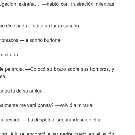
igacion extraña… —habló con frustración mientras
me dice nada —soltó un largo suspiro.
moníacos —le sonrió burlona.
a mirada.
e pelirroja. —Colocó su brazo sobre sus hombros, y
asa.
ntra la de su amiga.
ealmente me verá bonita? —volvió a mirarla.
iera besado. —La despeinó, separándose de ella.
g. Allí se encontró a su padre tirado en el sillón