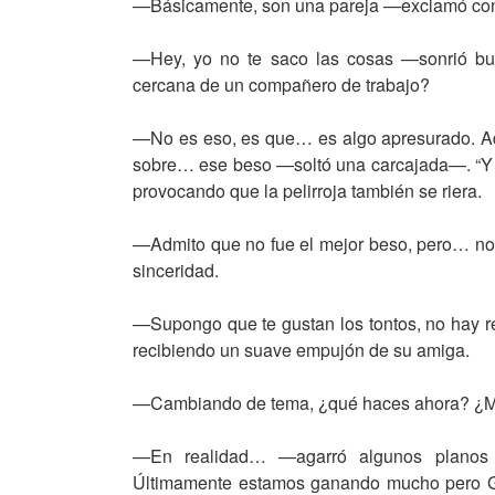
—Básicamente, son una pareja —exclamó con 
—Hey, yo no te saco las cosas —sonrió bu
cercana de un compañero de trabajo?
—No es eso, es que… es algo apresurado. A
sobre… ese beso —soltó una carcajada—. “Y s
provocando que la pelirroja también se riera.
—Admito que no fue el mejor beso, pero… no 
sinceridad.
—Supongo que te gustan los tontos, no hay re
recibiendo un suave empujón de su amiga.
—Cambiando de tema, ¿qué haces ahora? ¿Más
—En realidad… —agarró algunos planos 
Últimamente estamos ganando mucho pero Gu