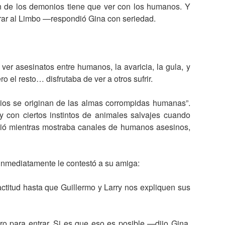
 de los demonios tiene que ver con los humanos. Y
trar al Limbo —respondió Gina con seriedad.
ver asesinatos entre humanos, la avaricia, la gula, y
ro el resto… disfrutaba de ver a otros sufrir.
ios se originan de las almas corrompidas humanas”.
y con ciertos instintos de animales salvajes cuando
ió mientras mostraba canales de humanos asesinos,
 inmediatamente le contestó a su amiga:
titud hasta que Guillermo y Larry nos expliquen sus
o para entrar. Si es que eso es posible —dijo Gina,