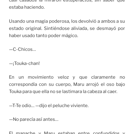
casi casados la miraron estupefactos, sin saber qué
estaba haciendo.
Usando una magia poderosa, los devolvió a ambos a su
estado original. Sintiéndose aliviada, se desmayó por
haber usado tanto poder mágico.
—C-Chicos…
—¡Touka-chan!
En un movimiento veloz y que claramente no
correspondía con su cuerpo, Maru arrojó el oso bajo
Touka para que ella no se lastimara la cabeza al caer.
—T-Te odio… —dijo el peluche viviente.
—No parecía así antes…
El mapache y Maru estaban entre confundidos y