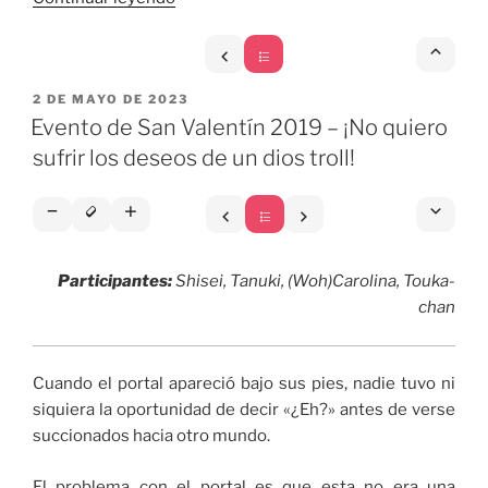
de
San
Valentín
PUBLICADO
2019
2 DE MAYO DE 2023
EL
Evento de San Valentín 2019 – ¡No quiero
–
Lord
sufrir los deseos de un dios troll!
Black
Hat
y
la
Participantes:
Shisei, Tanuki, (Woh)Carolina, Touka-
puerta
chan
secreta»
Cuando el portal apareció bajo sus pies, nadie tuvo ni
siquiera la oportunidad de decir «¿Eh?» antes de verse
succionados hacia otro mundo.
El problema con el portal es que esta no era una