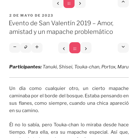
San
Valentín
PUBLICADO
2019
2 DE MAYO DE 2023
EL
Evento de San Valentín 2019 – Amor,
–
¡No
amistad y un mapache problemático
quiero
sufrir
los
deseos
Participantes:
Tanuki, Shisei, Touka-chan, Portox, Maru
de
un
dios
Un día como cualquier otro, un cierto mapache
troll!»
caminaba por el borde del bosque. Estaba pensando en
sus flanes, como siempre, cuando una chica apareció
en su camino.
Él no lo sabía, pero Touka-chan lo miraba desde hace
tiempo. Para ella, era su mapache especial. Así que,