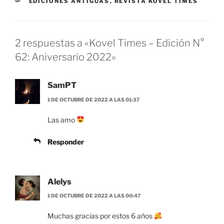
CATEGORÍAS
EDICIONES ANTIGUAS
,
REVISTA KOVEL TIMES
2 respuestas a «Kovel Times – Edición N°
62: Aniversario 2022»
SamPT
1 DE OCTUBRE DE 2022 A LAS 01:37
Las amo
Responder
Alelys
1 DE OCTUBRE DE 2022 A LAS 00:47
Muchas gracias por estos 6 años