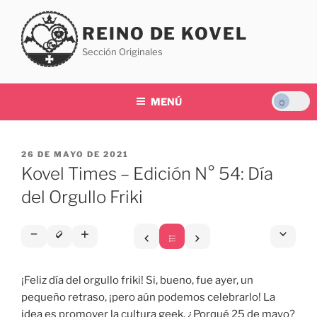
Saltar
al
REINO DE KOVEL
contenido
Sección Originales
MENÚ
PUBLICADO
26 DE MAYO DE 2021
EL
Kovel Times – Edición N° 54: Día
del Orgullo Friki
¡Feliz día del orgullo friki! Si, bueno, fue ayer, un
pequeño retraso, ¡pero aún podemos celebrarlo! La
idea es promover la cultura geek. ¿Porqué 25 de mayo?