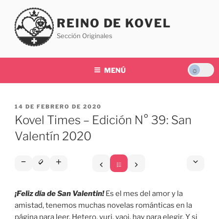
Saltar
al
REINO DE KOVEL
contenido
Sección Originales
MENÚ
PUBLICADO
14 DE FEBRERO DE 2020
EL
Kovel Times – Edición N° 39: San
Valentín 2020
¡Feliz día de San Valentin!
Es el mes del amor y la
amistad, tenemos muchas novelas románticas en la
página para leer. Hetero, yuri, yaoi, hay para elegir. Y si