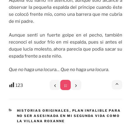
Aquella voz llamó mi atención, aunque sólo alcancé a
observar la pequeña espalda del príncipe cuando éste
se colocó frente mío, como una barrera que me cubría
de mi padre.
Aunque sentí un fuerte golpe en el pecho, también
reconocí el sudor frío en mi espalda, pues si antes el
duque lucía molesto, ahora parecía que podía sacar su
espada frente a este niño.
Que no haga una locura… Que no haga una locura.
123
CATEGORÍAS
HISTORIAS ORIGINALES
,
PLAN INFALIBLE PARA
NO SER ASESINADA EN MI SEGUNDA VIDA COMO
LA VILLANA ROXANNE