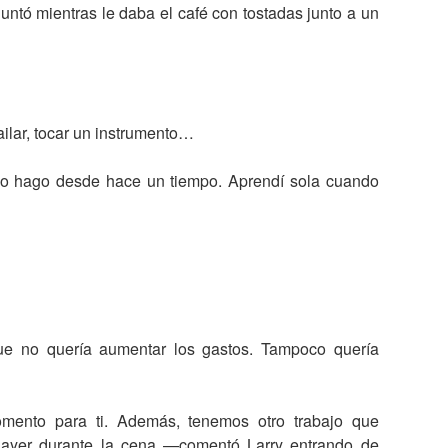
ntó mientras le daba el café con tostadas junto a un
ailar, tocar un instrumento…
 lo hago desde hace un tiempo. Aprendí sola cuando
que no quería aumentar los gastos. Tampoco quería
ento para ti. Además, tenemos otro trabajo que
 ayer durante la cena —comentó Larry entrando de