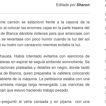
Editado por
Sharon
rme camión se estacionó frente a la casona de la
o al colocar las enormes cajas en la parte trasera del
z de Bianca dándole órdenes para que arrancase con
 se levantase con poco humor cuando la luz del sol
ó su rostro con cansancio mientras evitaba la luz.
austa. Había intentado evitarlos con ejercicios de
caleras en espiral se seguía sintiendo somnolienta. Se
raciones plateadas y detalles en negro, donde tardó
a de Bianca, quien preparaba la cafetera colocando
 abierta de la máquina. La peliblanca estaba con una
 camiseta manga larga remangada. Las manchas de
aban que estuvo haciendo trabajo pesado.
—preguntó al verla cansada y en pijama con una