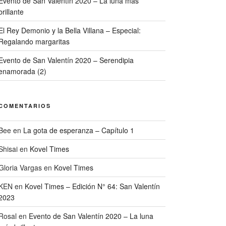
Evento de San Valentín 2020 – La luna más
brillante
El Rey Demonio y la Bella Villana – Especial:
Regalando margaritas
Evento de San Valentín 2020 – Serendipia
enamorada (2)
COMENTARIOS
Bee
en
La gota de esperanza – Capítulo 1
Shisai
en
Kovel Times
Gloria Vargas
en
Kovel Times
KEN
en
Kovel Times – Edición N° 64: San Valentín
2023
Rosal
en
Evento de San Valentín 2020 – La luna