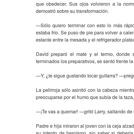
que obedecer. Sus ojos volvieron a la norma
demostró sobre su transformación.
—Sólo quiero terminar con esto lo más ráp
estaba frío. Se puso de pie para volver a cal
estante entre la mesada y el refrigerador plate
David preparó el mate y el termo, donde s
terminados los preparativos, se sentó frente 
—Y, ¿te sigue gustando tocar guitarra? —preg
La pelirroja sólo asintió con la cabeza mient
preocuparse por el humo que subía de la taza,
—¡Te vas a quemar! —gritó Larry, saltando de s
Padre e hija miraron al joven con la ceja alza
su intento de heroísmo, sin saber si debería