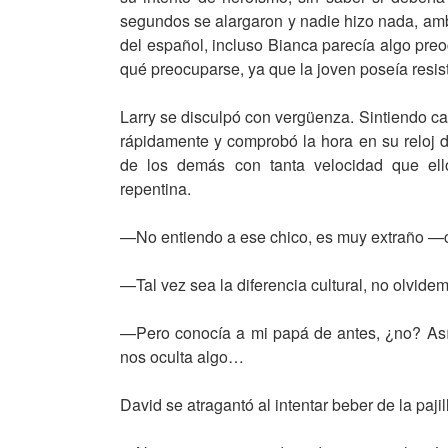
segundos se alargaron y nadie hizo nada, ambo
del español, incluso Bianca parecía algo pre
qué preocuparse, ya que la joven poseía resist
Larry se disculpó con vergüenza. Sintiendo ca
rápidamente y comprobó la hora en su reloj 
de los demás con tanta velocidad que ello
repentina.
—No entiendo a ese chico, es muy extraño —co
—Tal vez sea la diferencia cultural, no olvid
—Pero conocía a mi papá de antes, ¿no? Así q
nos oculta algo…
David se atragantó al intentar beber de la pajil