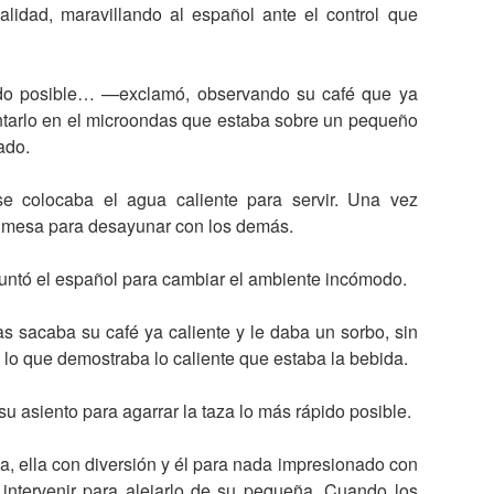
lidad, maravillando al español ante el control que
ido posible… —exclamó, observando su café que ya
entarlo en el microondas que estaba sobre un pequeño
ado.
e colocaba el agua caliente para servir. Una vez
la mesa para desayunar con los demás.
untó el español para cambiar el ambiente incómodo.
ras sacaba su café ya caliente y le daba un sorbo, sin
 lo que demostraba lo caliente que estaba la bebida.
u asiento para agarrar la taza lo más rápido posible.
da, ella con diversión y él para nada impresionado con
 intervenir para alejarlo de su pequeña. Cuando los