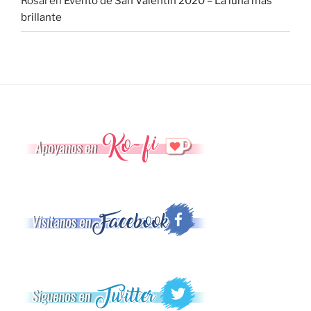
Rosal
en
Evento de San Valentín 2020 – La luna más
brillante